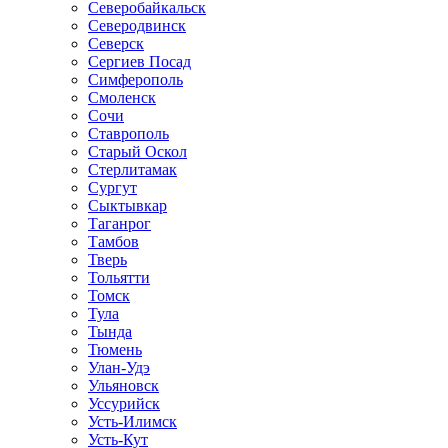
Северобайкальск
Северодвинск
Северск
Сергиев Посад
Симферополь
Смоленск
Сочи
Ставрополь
Старый Оскол
Стерлитамак
Сургут
Сыктывкар
Таганрог
Тамбов
Тверь
Тольятти
Томск
Тула
Тында
Тюмень
Улан-Удэ
Ульяновск
Уссурийск
Усть-Илимск
Усть-Кут