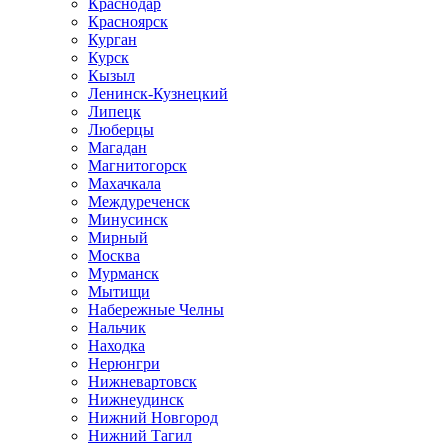
Краснодар
Красноярск
Курган
Курск
Кызыл
Ленинск-Кузнецкий
Липецк
Люберцы
Магадан
Магнитогорск
Махачкала
Междуреченск
Минусинск
Мирный
Москва
Мурманск
Мытищи
Набережные Челны
Нальчик
Находка
Нерюнгри
Нижневартовск
Нижнеудинск
Нижний Новгород
Нижний Тагил