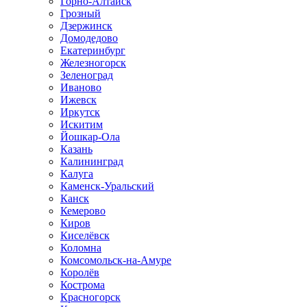
Горно-Алтайск
Грозный
Дзержинск
Домодедово
Екатеринбург
Железногорск
Зеленоград
Иваново
Ижевск
Иркутск
Искитим
Йошкар-Ола
Казань
Калининград
Калуга
Каменск-Уральский
Канск
Кемерово
Киров
Киселёвск
Коломна
Комсомольск-на-Амуре
Королёв
Кострома
Красногорск