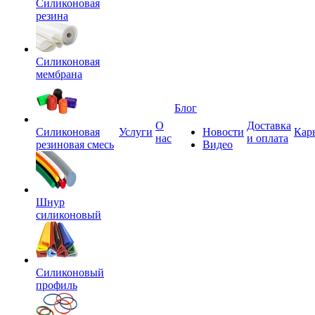
Силиконовая
резина
Силиконовая
мембрана
Блог
О
Доставка
Силиконовая
Услуги
Новости
Кар
нас
и оплата
резиновая смесь
Видео
Шнур
силиконовый
Силиконовый
профиль