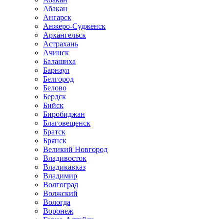
Абакан
Ангарск
Анжеро-Судженск
Архангельск
Астрахань
Ачинск
Балашиха
Барнаул
Белгород
Белово
Бердск
Бийск
Биробиджан
Благовещенск
Братск
Брянск
Великий Новгород
Владивосток
Владикавказ
Владимир
Волгоград
Волжский
Вологда
Воронеж