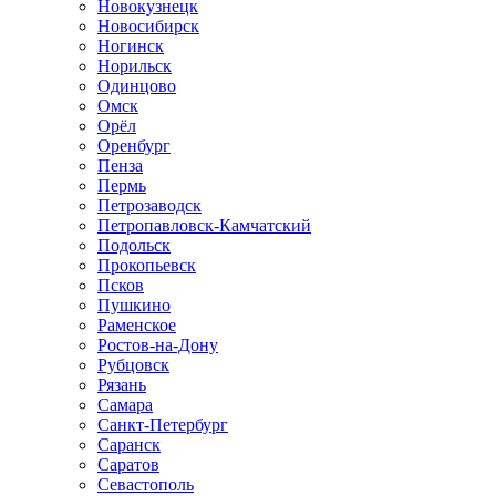
Новокузнецк
Новосибирск
Ногинск
Норильск
Одинцово
Омск
Орёл
Оренбург
Пенза
Пермь
Петрозаводск
Петропавловск-Камчатский
Подольск
Прокопьевск
Псков
Пушкино
Раменское
Ростов-на-Дону
Рубцовск
Рязань
Самара
Санкт-Петербург
Саранск
Саратов
Севастополь