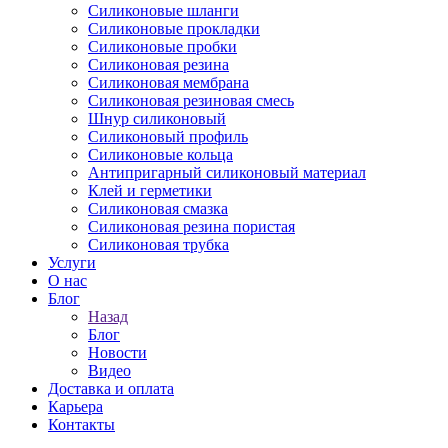
Силиконовые шланги
Силиконовые прокладки
Силиконовые пробки
Силиконовая резина
Силиконовая мембрана
Силиконовая резиновая смесь
Шнур силиконовый
Силиконовый профиль
Силиконовые кольца
Антипригарный силиконовый материал
Клей и герметики
Силиконовая смазка
Силиконовая резина пористая
Силиконовая трубка
Услуги
О нас
Блог
Назад
Блог
Новости
Видео
Доставка и оплата
Карьера
Контакты