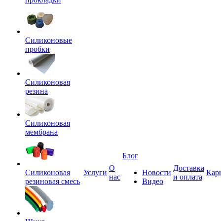
Силиконовые
пробки
Силиконовая
резина
Силиконовая
мембрана
Блог
О
Доставка
Силиконовая
Услуги
Новости
Кар
нас
и оплата
резиновая смесь
Видео