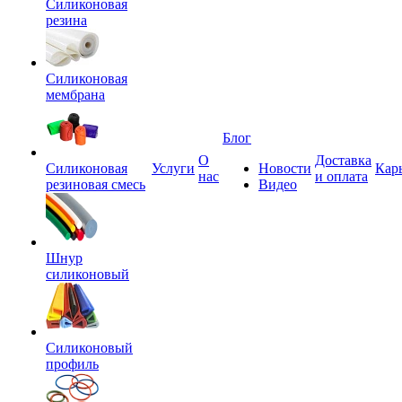
Силиконовая
резина
Силиконовая
мембрана
Блог
О
Доставка
Силиконовая
Услуги
Новости
Кар
нас
и оплата
резиновая смесь
Видео
Шнур
силиконовый
Силиконовый
профиль