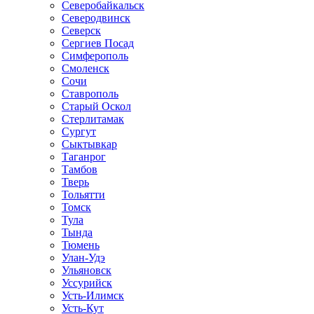
Северобайкальск
Северодвинск
Северск
Сергиев Посад
Симферополь
Смоленск
Сочи
Ставрополь
Старый Оскол
Стерлитамак
Сургут
Сыктывкар
Таганрог
Тамбов
Тверь
Тольятти
Томск
Тула
Тында
Тюмень
Улан-Удэ
Ульяновск
Уссурийск
Усть-Илимск
Усть-Кут