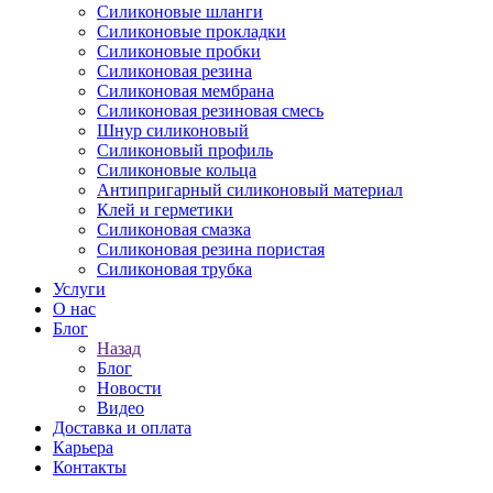
Силиконовые шланги
Силиконовые прокладки
Силиконовые пробки
Силиконовая резина
Силиконовая мембрана
Силиконовая резиновая смесь
Шнур силиконовый
Силиконовый профиль
Силиконовые кольца
Антипригарный силиконовый материал
Клей и герметики
Силиконовая смазка
Силиконовая резина пористая
Силиконовая трубка
Услуги
О нас
Блог
Назад
Блог
Новости
Видео
Доставка и оплата
Карьера
Контакты