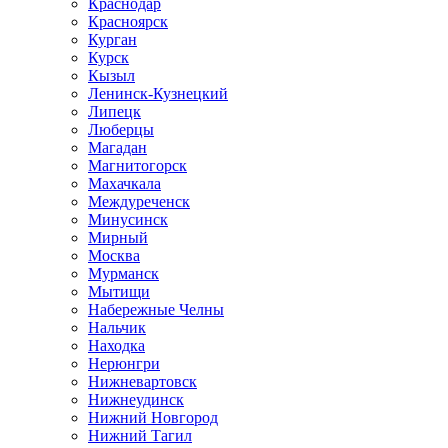
Краснодар
Красноярск
Курган
Курск
Кызыл
Ленинск-Кузнецкий
Липецк
Люберцы
Магадан
Магнитогорск
Махачкала
Междуреченск
Минусинск
Мирный
Москва
Мурманск
Мытищи
Набережные Челны
Нальчик
Находка
Нерюнгри
Нижневартовск
Нижнеудинск
Нижний Новгород
Нижний Тагил