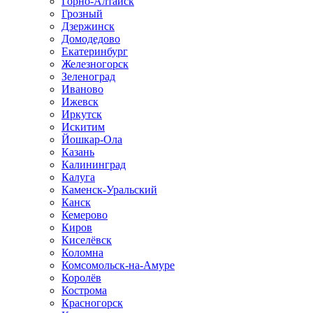
Горно-Алтайск
Грозный
Дзержинск
Домодедово
Екатеринбург
Железногорск
Зеленоград
Иваново
Ижевск
Иркутск
Искитим
Йошкар-Ола
Казань
Калининград
Калуга
Каменск-Уральский
Канск
Кемерово
Киров
Киселёвск
Коломна
Комсомольск-на-Амуре
Королёв
Кострома
Красногорск