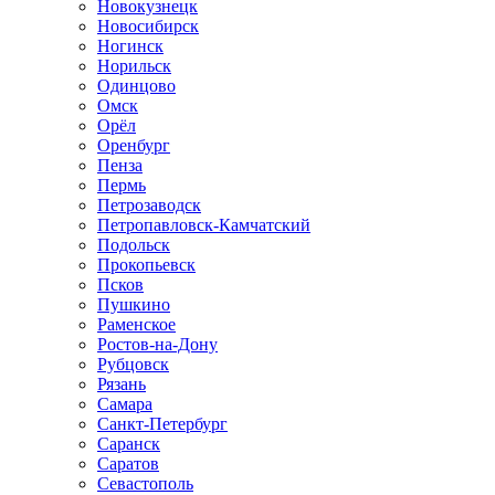
Новокузнецк
Новосибирск
Ногинск
Норильск
Одинцово
Омск
Орёл
Оренбург
Пенза
Пермь
Петрозаводск
Петропавловск-Камчатский
Подольск
Прокопьевск
Псков
Пушкино
Раменское
Ростов-на-Дону
Рубцовск
Рязань
Самара
Санкт-Петербург
Саранск
Саратов
Севастополь