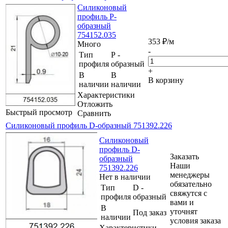
Силиконовый
профиль Р-
образный
754152.035
353
₽
/м
Много
-
Тип
Р -
профиля
образный
+
В
В
В корзину
наличии
наличии
Характеристики
Отложить
Быстрый просмотр
Сравнить
Силиконовый профиль D-образный 751392.226
Силиконовый
профиль D-
Заказать
образный
Наши
751392.226
менеджеры
Нет в наличии
обязательно
Тип
D -
свяжутся с
профиля
образный
вами и
В
уточнят
Под заказ
наличии
условия заказа
Характеристики