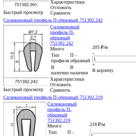
Характеристики
Отложить
Быстрый просмотр
Сравнить
Силиконовый профиль П-образный 751392.242
Силиконовый
профиль П-
образный
751392.242
205
₽
/м
Много
-
Тип
П -
профиля
образный
+
В
В
В корзину
наличии
наличии
Характеристики
Отложить
Быстрый просмотр
Сравнить
Силиконовый профиль П-образный 751392.219
Силиконовый
профиль П-
образный
751392.219
218
₽
/м
Много
-
Тип
П -