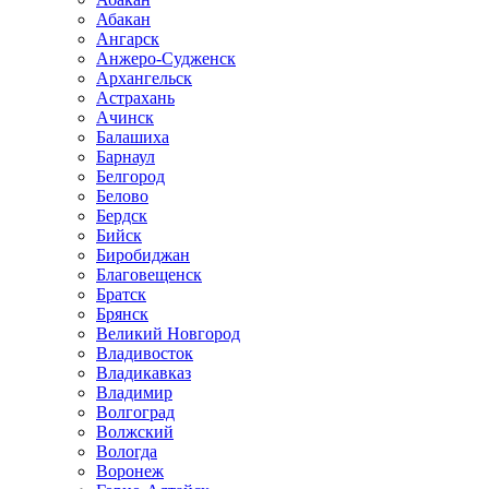
Абакан
Ангарск
Анжеро-Судженск
Архангельск
Астрахань
Ачинск
Балашиха
Барнаул
Белгород
Белово
Бердск
Бийск
Биробиджан
Благовещенск
Братск
Брянск
Великий Новгород
Владивосток
Владикавказ
Владимир
Волгоград
Волжский
Вологда
Воронеж