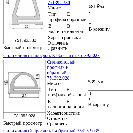
751392.380
681
₽
/м
Много
-
Тип
Е -
профиля
образный
+
В
В
В корзину
наличии
наличии
Характеристики
Отложить
Быстрый просмотр
Сравнить
Силиконовый профиль Е-образный 751392.028
Силиконовый
профиль Е-
образный
751392.028
539
₽
/м
Много
-
Тип
Е -
профиля
образный
+
В
В
В корзину
наличии
наличии
Характеристики
Отложить
Быстрый просмотр
Сравнить
Силиконовый профиль Р-образный 754152.035