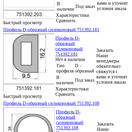
вами и уточнят
В
Под заказ
условия заказа
наличии
Характеристики
Сравнить
Быстрый просмотр
Профиль D-образный силиконовый 751392.181
Профиль D-
образный
силиконовый
Заказать
751392.181
Наши
Нет в наличии
менеджеры
Тип
D -
обязательно
профиля
образный
свяжутся с
вами и уточнят
В
Под заказ
условия заказа
наличии
Характеристики
Сравнить
Быстрый просмотр
Профиль D-образный силиконовый 751392.108
Профиль D-
образный
силиконовый
Заказать
751392.108
Наши