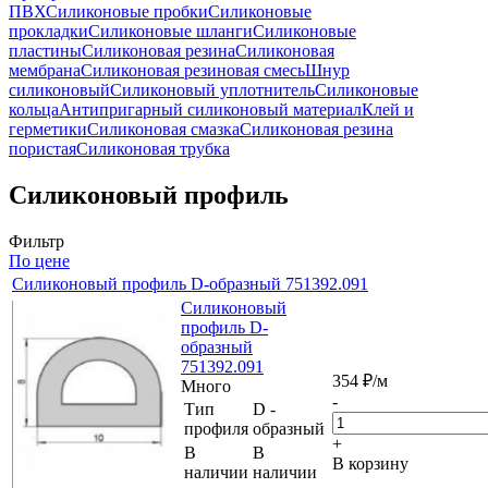
ПВХ
Силиконовые пробки
Силиконовые
прокладки
Силиконовые шланги
Силиконовые
пластины
Силиконовая резина
Силиконовая
мембрана
Силиконовая резиновая смесь
Шнур
силиконовый
Силиконовый уплотнитель
Силиконовые
кольца
Антипригарный силиконовый материал
Клей и
герметики
Силиконовая смазка
Силиконовая резина
пористая
Силиконовая трубка
Силиконовый профиль
Фильтр
По цене
Силиконовый профиль D-образный 751392.091
Силиконовый
профиль D-
образный
751392.091
354
₽
/м
Много
-
Тип
D -
профиля
образный
+
В
В
В корзину
наличии
наличии