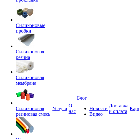
Силиконовые
пробки
Силиконовая
резина
Силиконовая
мембрана
Блог
О
Доставка
Силиконовая
Услуги
Новости
Кар
нас
и оплата
резиновая смесь
Видео