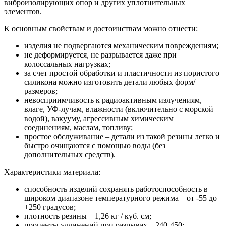
виброизолирующих опор и других уплотнительных
элементов.
К основным свойствам и достоинствам можно отнести:
изделия не подвергаются механическим повреждениям;
не деформируется, не разрывается даже при
колоссальных нагрузках;
за счет простой обработки и пластичности из пористого
силикона можно изготовить детали любых форм/
размеров;
невосприимчивость к радиоактивным излучениям,
влаге, УФ-лучам, влажности (включительно с морской
водой), вакууму, агрессивным химическим
соединениям, маслам, топливу;
простое обслуживание – детали из такой резины легко и
быстро очищаются с помощью воды (без
дополнительных средств).
Характеристики материала:
способность изделий сохранять работоспособность в
широком диапазоне температурного режима – от -55 до
+250 градусов;
плотность резины – 1,26 кг / куб. см;
проценты удлинений при разрывах – 240-450;