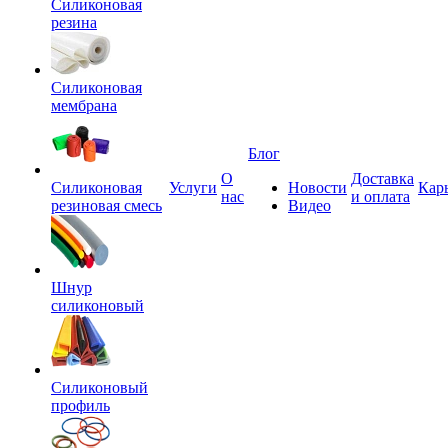
Силиконовая
резина
Силиконовая
мембрана
Блог
О
Доставка
Силиконовая
Услуги
Новости
Кар
нас
и оплата
резиновая смесь
Видео
Шнур
силиконовый
Силиконовый
профиль