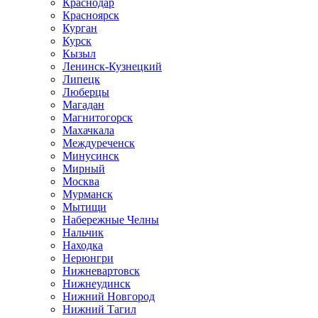
Краснодар
Красноярск
Курган
Курск
Кызыл
Ленинск-Кузнецкий
Липецк
Люберцы
Магадан
Магнитогорск
Махачкала
Междуреченск
Минусинск
Мирный
Москва
Мурманск
Мытищи
Набережные Челны
Нальчик
Находка
Нерюнгри
Нижневартовск
Нижнеудинск
Нижний Новгород
Нижний Тагил