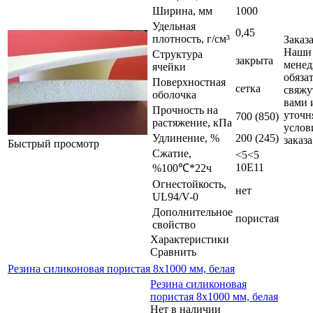
Ширина, мм
1000
Удельная
0,45
плотность, г/см³
Заказ
Наши
Структура
закрыта
мене
ячейки
обяза
Поверхностная
сетка
свяжу
оболочка
вами 
Прочность на
уточн
700 (850)
растяжение, кПа
услов
Удлинение, %
200 (245)
заказа
Быстрый просмотр
Сжатие,
<5<5
10E11
%100℃*22ч
Огнестойкость,
нет
UL94/V-0
Дополнительное
пористая
свойство
Характеристики
Сравнить
Резина силиконовая пористая 8х1000 мм, белая
Резина силиконовая
пористая 8х1000 мм, белая
Нет в наличии