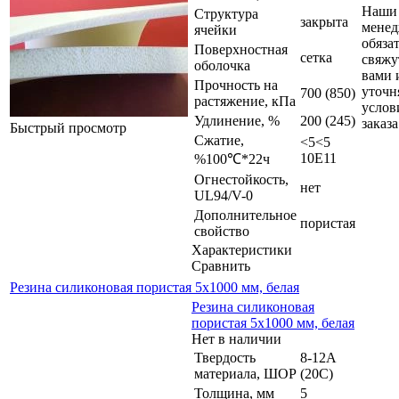
Наши
Структура
закрыта
мене
ячейки
обяза
Поверхностная
сетка
свяжу
оболочка
вами 
Прочность на
уточн
700 (850)
растяжение, кПа
услов
Удлинение, %
200 (245)
заказа
Быстрый просмотр
Сжатие,
<5<5
10E11
%100℃*22ч
Огнестойкость,
нет
UL94/V-0
Дополнительное
пористая
свойство
Характеристики
Сравнить
Резина силиконовая пористая 5х1000 мм, белая
Резина силиконовая
пористая 5х1000 мм, белая
Нет в наличии
Твердость
8-12A
материала, ШОР
(20C)
Толщина, мм
5