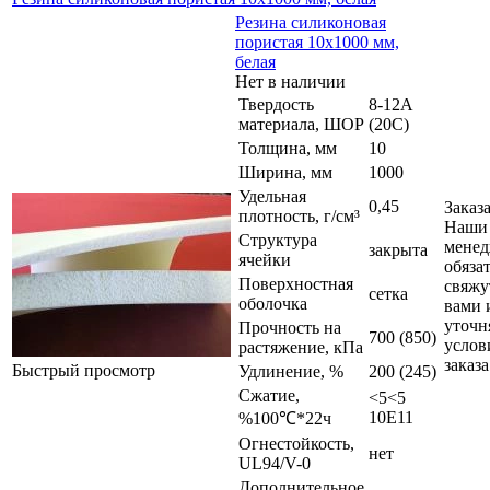
Резина силиконовая
пористая 10х1000 мм,
белая
Нет в наличии
Твердость
8-12A
материала, ШОР
(20C)
Толщина, мм
10
Ширина, мм
1000
Удельная
0,45
Заказ
плотность, г/см³
Наши
Структура
мене
закрыта
ячейки
обяза
Поверхностная
свяжу
сетка
оболочка
вами 
уточн
Прочность на
700 (850)
услов
растяжение, кПа
заказа
Быстрый просмотр
Удлинение, %
200 (245)
Сжатие,
<5<5
10E11
%100℃*22ч
Огнестойкость,
нет
UL94/V-0
Дополнительное