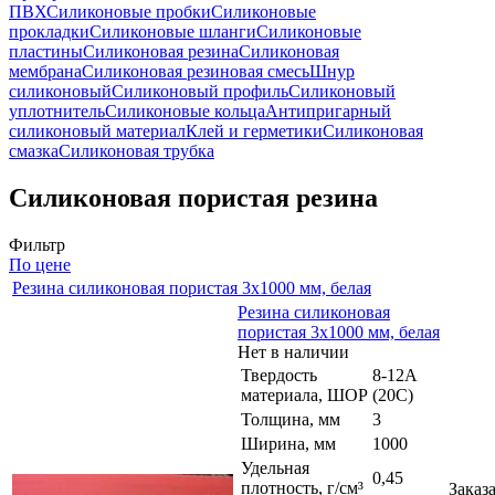
ПВХ
Силиконовые пробки
Силиконовые
прокладки
Силиконовые шланги
Силиконовые
пластины
Силиконовая резина
Силиконовая
мембрана
Силиконовая резиновая смесь
Шнур
силиконовый
Силиконовый профиль
Силиконовый
уплотнитель
Силиконовые кольца
Антипригарный
силиконовый материал
Клей и герметики
Силиконовая
смазка
Силиконовая трубка
Силиконовая пористая резина
Фильтр
По цене
Резина силиконовая пористая 3х1000 мм, белая
Резина силиконовая
пористая 3х1000 мм, белая
Нет в наличии
Твердость
8-12A
материала, ШОР
(20C)
Толщина, мм
3
Ширина, мм
1000
Удельная
0,45
плотность, г/см³
Заказ