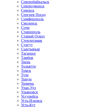
Северобайкальск
Северодвинск
Северск
Сергиев Посад
Симферополь
Смоленск
Сочи
Ставрополь
Старый Оскол
Стерлитамак
Сургут
Сыктывкар
Таганрог
Тамбов
Тверь
Тольятти
Томск
Тула
Тында
Тюмень
Улан-Удэ
Ульяновск
Уссурийск
Усть-Илимск
Усть-Кут