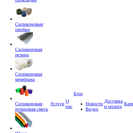
Силиконовые
пробки
Силиконовая
резина
Силиконовая
мембрана
Блог
О
Доставка
Силиконовая
Услуги
Новости
Кар
нас
и оплата
резиновая смесь
Видео