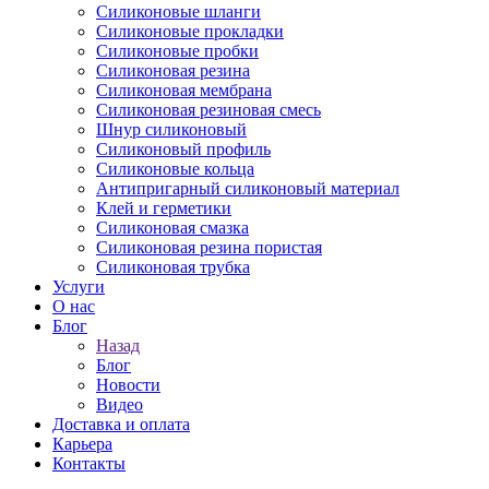
Силиконовые шланги
Силиконовые прокладки
Силиконовые пробки
Силиконовая резина
Силиконовая мембрана
Силиконовая резиновая смесь
Шнур силиконовый
Силиконовый профиль
Силиконовые кольца
Антипригарный силиконовый материал
Клей и герметики
Силиконовая смазка
Силиконовая резина пористая
Силиконовая трубка
Услуги
О нас
Блог
Назад
Блог
Новости
Видео
Доставка и оплата
Карьера
Контакты