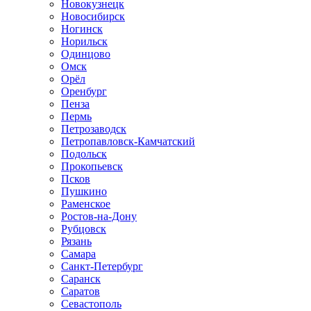
Новокузнецк
Новосибирск
Ногинск
Норильск
Одинцово
Омск
Орёл
Оренбург
Пенза
Пермь
Петрозаводск
Петропавловск-Камчатский
Подольск
Прокопьевск
Псков
Пушкино
Раменское
Ростов-на-Дону
Рубцовск
Рязань
Самара
Санкт-Петербург
Саранск
Саратов
Севастополь