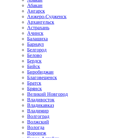
Абакан
Ангарск
Анжеро-Судженск
Архангельск
Астрахань
Ачинск
Балашиха
Барнаул
Белгород
Белово
Бердск
Бийск
Биробиджан
Благовещенск
Братск
Брянск
Великий Новгород
Владивосток
Владикавказ
Владимир
Волгоград
Волжский
Вологда
Воронеж