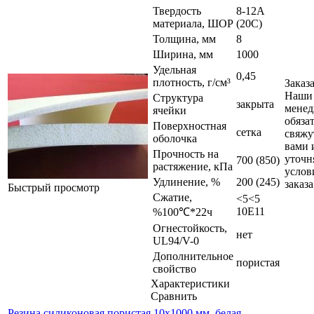
Твердость
8-12A
материала, ШОР
(20C)
Толщина, мм
8
Ширина, мм
1000
Удельная
0,45
плотность, г/см³
Заказ
Наши
Структура
закрыта
мене
ячейки
обяза
Поверхностная
сетка
свяжу
оболочка
вами 
Прочность на
уточн
700 (850)
растяжение, кПа
услов
Удлинение, %
200 (245)
заказа
Быстрый просмотр
Сжатие,
<5<5
10E11
%100℃*22ч
Огнестойкость,
нет
UL94/V-0
Дополнительное
пористая
свойство
Характеристики
Сравнить
Резина силиконовая пористая 10х1000 мм, белая