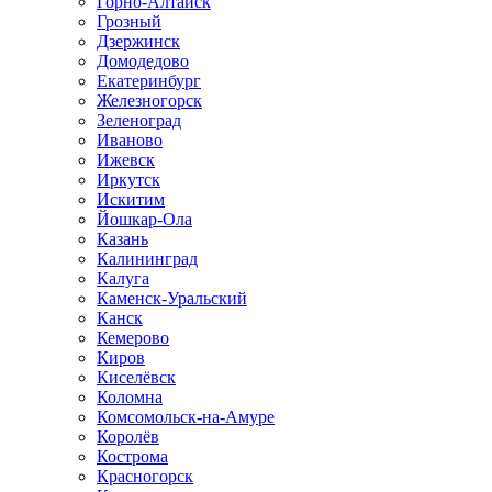
Горно-Алтайск
Грозный
Дзержинск
Домодедово
Екатеринбург
Железногорск
Зеленоград
Иваново
Ижевск
Иркутск
Искитим
Йошкар-Ола
Казань
Калининград
Калуга
Каменск-Уральский
Канск
Кемерово
Киров
Киселёвск
Коломна
Комсомольск-на-Амуре
Королёв
Кострома
Красногорск