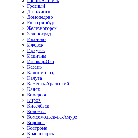
Горно-Алтайск
Грозный
Дзержинск
Домодедово
Екатеринбург
Железногорск
Зеленоград
Иваново
Ижевск
Иркутск
Искитим
Йошкар-Ола
Казань
Калининград
Калуга
Каменск-Уральский
Канск
Кемерово
Киров
Киселёвск
Коломна
Комсомольск-на-Амуре
Королёв
Кострома
Красногорск