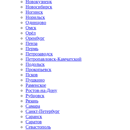
Новокузнецк
Новосибирск
Ногинск
Норильск
Одинцово
Омск
Орёл
Оренбург
Пенза
Пермь
Петрозаводск
Петропавловск-Камчатский
Подольск
Прокопьевск
Псков
Пушкино
Раменское
Ростов-на-Дону
Рубцовск
Рязань
Самара
Санкт-Петербург
Саранск
Саратов
Севастополь