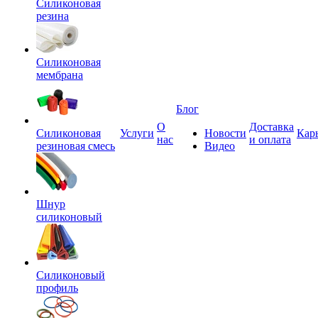
Силиконовая
резина
Силиконовая
мембрана
Блог
О
Доставка
Силиконовая
Услуги
Новости
Кар
нас
и оплата
резиновая смесь
Видео
Шнур
силиконовый
Силиконовый
профиль