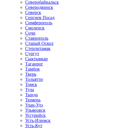
Северобайкальск
Северодвинск
Северск
Сергиев Посад
Симферополь
Смоленск
Сочи
Ставрополь
Старый Оскол
Стерлитамак
Сургут
Сыктывкар
Таганрог
Тамбов
Тверь
Тольятти
Томск
Тула
Тында
Тюмень
Улан-Удэ
Ульяновск
Уссурийск
Усть-Илимск
Усть-Кут