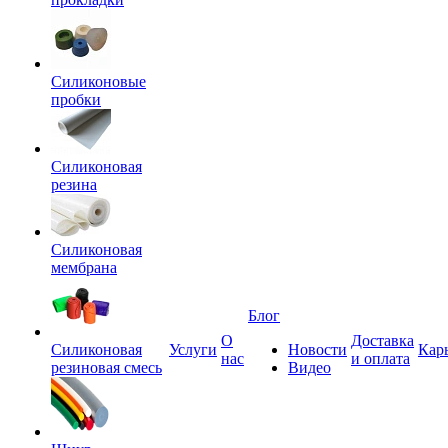
Силиконовые
пробки
Силиконовая
резина
Силиконовая
мембрана
Блог
О
Доставка
Силиконовая
Услуги
Новости
Кар
нас
и оплата
резиновая смесь
Видео