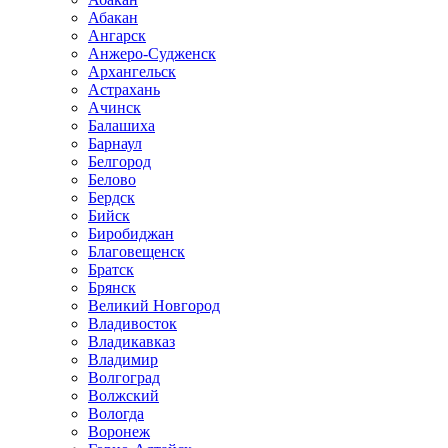
Абакан
Ангарск
Анжеро-Судженск
Архангельск
Астрахань
Ачинск
Балашиха
Барнаул
Белгород
Белово
Бердск
Бийск
Биробиджан
Благовещенск
Братск
Брянск
Великий Новгород
Владивосток
Владикавказ
Владимир
Волгоград
Волжский
Вологда
Воронеж