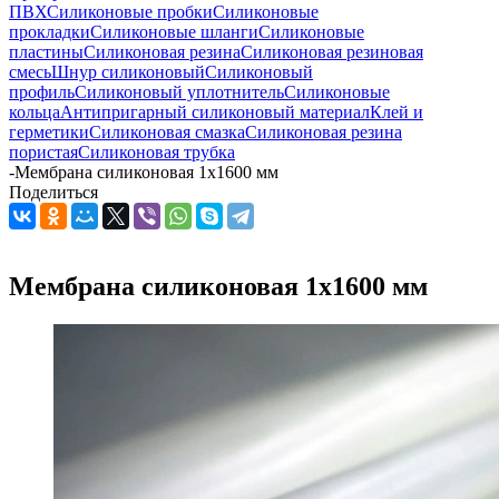
ПВХ
Силиконовые пробки
Силиконовые
прокладки
Силиконовые шланги
Силиконовые
пластины
Силиконовая резина
Силиконовая резиновая
смесь
Шнур силиконовый
Силиконовый
профиль
Силиконовый уплотнитель
Силиконовые
кольца
Антипригарный силиконовый материал
Клей и
герметики
Силиконовая смазка
Силиконовая резина
пористая
Силиконовая трубка
-
Мембрана силиконовая 1х1600 мм
Поделиться
Мембрана силиконовая 1х1600 мм