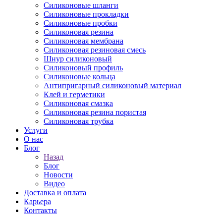
Силиконовые шланги
Силиконовые прокладки
Силиконовые пробки
Силиконовая резина
Силиконовая мембрана
Силиконовая резиновая смесь
Шнур силиконовый
Силиконовый профиль
Силиконовые кольца
Антипригарный силиконовый материал
Клей и герметики
Силиконовая смазка
Силиконовая резина пористая
Силиконовая трубка
Услуги
О нас
Блог
Назад
Блог
Новости
Видео
Доставка и оплата
Карьера
Контакты