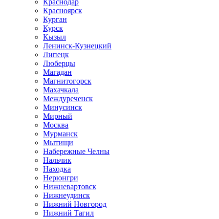
Краснодар
Красноярск
Курган
Курск
Кызыл
Ленинск-Кузнецкий
Липецк
Люберцы
Магадан
Магнитогорск
Махачкала
Междуреченск
Минусинск
Мирный
Москва
Мурманск
Мытищи
Набережные Челны
Нальчик
Находка
Нерюнгри
Нижневартовск
Нижнеудинск
Нижний Новгород
Нижний Тагил