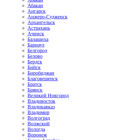
Абакан
Ангарск
Анжеро-Судженск
Архангельск
Астрахань
Ачинск
Балашиха
Барнаул
Белгород
Белово
Бердск
Бийск
Биробиджан
Благовещенск
Братск
Брянск
Великий Новгород
Владивосток
Владикавказ
Владимир
Волгоград
Волжский
Вологда
Воронеж