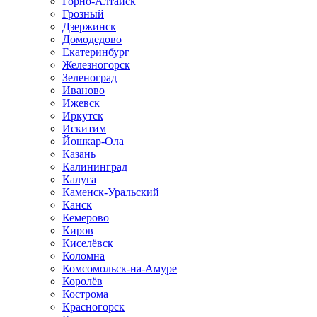
Горно-Алтайск
Грозный
Дзержинск
Домодедово
Екатеринбург
Железногорск
Зеленоград
Иваново
Ижевск
Иркутск
Искитим
Йошкар-Ола
Казань
Калининград
Калуга
Каменск-Уральский
Канск
Кемерово
Киров
Киселёвск
Коломна
Комсомольск-на-Амуре
Королёв
Кострома
Красногорск