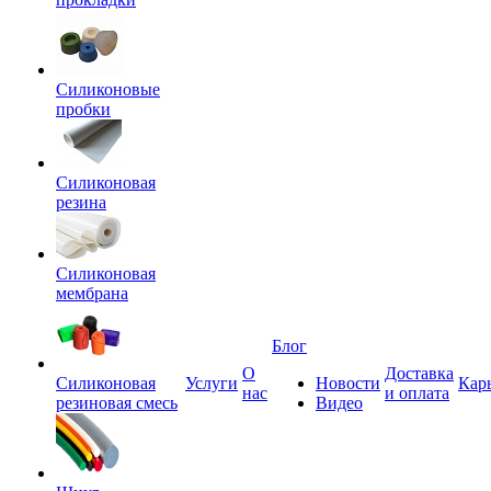
Силиконовые
пробки
Силиконовая
резина
Силиконовая
мембрана
Блог
О
Доставка
Силиконовая
Услуги
Новости
Кар
нас
и оплата
резиновая смесь
Видео