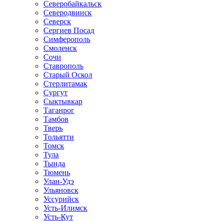
Северобайкальск
Северодвинск
Северск
Сергиев Посад
Симферополь
Смоленск
Сочи
Ставрополь
Старый Оскол
Стерлитамак
Сургут
Сыктывкар
Таганрог
Тамбов
Тверь
Тольятти
Томск
Тула
Тында
Тюмень
Улан-Удэ
Ульяновск
Уссурийск
Усть-Илимск
Усть-Кут