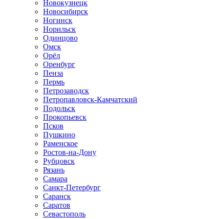
Новокузнецк
Новосибирск
Ногинск
Норильск
Одинцово
Омск
Орёл
Оренбург
Пенза
Пермь
Петрозаводск
Петропавловск-Камчатский
Подольск
Прокопьевск
Псков
Пушкино
Раменское
Ростов-на-Дону
Рубцовск
Рязань
Самара
Санкт-Петербург
Саранск
Саратов
Севастополь