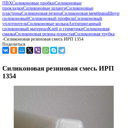
ПВХ
Силиконовые пробки
Силиконовые
прокладки
Силиконовые шланги
Силиконовые
пластины
Силиконовая резина
Силиконовая мембрана
Шнур
силиконовый
Силиконовый профиль
Силиконовый
уплотнитель
Силиконовые кольца
Антипригарный
силиконовый материал
Клей и герметики
Силиконовая
смазка
Силиконовая резина пористая
Силиконовая трубка
-
Силиконовая резиновая смесь ИРП 1354
Поделиться
Силиконовая резиновая смесь ИРП
1354