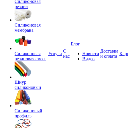
Силиконовая
резина
Силиконовая
мембрана
Блог
О
Доставка
Силиконовая
Услуги
Новости
Кар
нас
и оплата
резиновая смесь
Видео
Шнур
силиконовый
Силиконовый
профиль