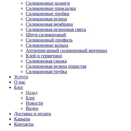
Силиконовые шланги
Силиконовые прокладки
Силиконовые пробки
Силиконовая резина
Силиконовая мембрана
Силиконовая резиновая смесь
Шнур силиконовый
Силиконовый профиль
Силиконовые кольца
Антипригарный силиконовый материал
Клей и герметики
Силиконовая смазка
Силиконовая резина пористая
Силиконовая трубка
Услуги
О нас
Блог
Назад
Блог
Новости
Видео
Доставка и оплата
Карьера
Контакты