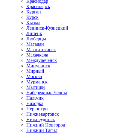
Краснодар
Красноярск
Курган
Курск
Кызыл
Ленинск-Кузнецкий
Липецк
Люберцы
Магадан
Магнитогорск
Махачкала
Междуреченск
Минусинск
Мирный
Москва
Мурманск
Мытищи
Набережные Челны
Нальчик
Находка
Нерюнгри
Нижневартовск
Нижнеудинск
Нижний Новгород
Нижний Тагил