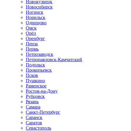
Новокузнецк
Новосибирск
Ногинск
Норильск
Одинцово
Омск
Орёл
Оренбург
Пенза
Пермь
Петрозаводск
Петропавловск-Камчатский
Подольск
Прокопьевск
Псков
Пушкино
Раменское
Ростов-на-Дону
Рубцовск
Рязань
Самара
Санкт-Петербург
Саранск
Саратов
Севастополь