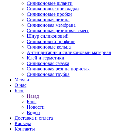
Силиконовые шланги
Силиконовые прокладки
Силиконовые пробки
Силиконовая резина
Силиконовая мембрана
Силиконовая резиновая смесь
Шнур силиконовый
Силиконовый профиль
Силиконовые кольца
Антипригарный силиконовый материал
Клей и герметики
Силиконовая смазка
Силиконовая резина пористая
Силиконовая трубка
Услуги
О нас
Блог
Назад
Блог
Новости
Видео
Доставка и оплата
Карьера
Контакты