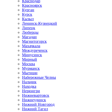
Краснодар
Красноярск
Курган
Курск
Кызыл
Ленинск-Кузнецкий
Липецк
Люберцы
Магадан
Магнитогорск
Махачкала
Междуреченск
Минусинск
Мирный
Москва
Мурманск
Мытищи
Набережные Челны
Нальчик
Находка
Нерюнгри
Нижневартовск
Нижнеудинск
Нижний Новгород
Нижний Тагил