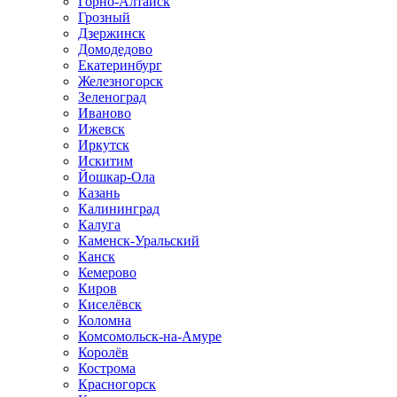
Горно-Алтайск
Грозный
Дзержинск
Домодедово
Екатеринбург
Железногорск
Зеленоград
Иваново
Ижевск
Иркутск
Искитим
Йошкар-Ола
Казань
Калининград
Калуга
Каменск-Уральский
Канск
Кемерово
Киров
Киселёвск
Коломна
Комсомольск-на-Амуре
Королёв
Кострома
Красногорск