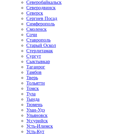
Северобайкальск
Северодвинск
Северск
Сергиев Посад
Симферополь
Смоленск
Сочи
Ставрополь
Старый Оскол
Стерлитамак
Сургут
Сыктывкар
Таганрог
Тамбов
Тверь
Тольятти
Томск
Тула
Тында
Тюмень
Улан-Удэ
Ульяновск
Уссурийск
Усть-Илимск
Усть-Кут