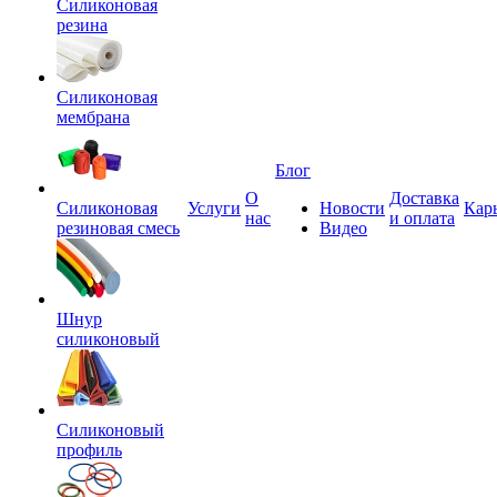
Силиконовая
резина
Силиконовая
мембрана
Блог
О
Доставка
Силиконовая
Услуги
Новости
Кар
нас
и оплата
резиновая смесь
Видео
Шнур
силиконовый
Силиконовый
профиль