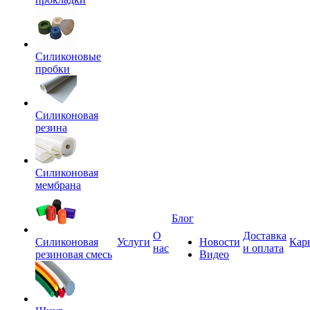
Силиконовые
пробки
Силиконовая
резина
Силиконовая
мембрана
Блог
О
Доставка
Силиконовая
Услуги
Новости
Кар
нас
и оплата
резиновая смесь
Видео