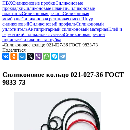
ПВХ
Силиконовые пробки
Силиконовые
прокладки
Силиконовые шланги
Силиконовые
пластины
Силиконовая резина
Силиконовая
мембрана
Силиконовая резиновая смесь
Шнур
силиконовый
Силиконовый профиль
Силиконовый
уплотнитель
Антипригарный силиконовый материал
Клей и
герметики
Силиконовая смазка
Силиконовая резина
пористая
Силиконовая трубка
-
Силиконовое кольцо 021-027-36 ГОСТ 9833-73
Поделиться
Силиконовое кольцо 021-027-36 ГОСТ
9833-73