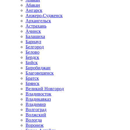
Абакан
Ангарск
Анжеро-Судженск
Архангельск
Астрахань
Ачинск
Балашиха
Барнаул
Белгород
Белово
Бердск
Бийск
Биробиджан
Благовещенск
Братск
Брянск
Великий Новгород
Владивосток
Владикавказ
Владимир
Волгоград
Волжский
Вологда
Воронеж