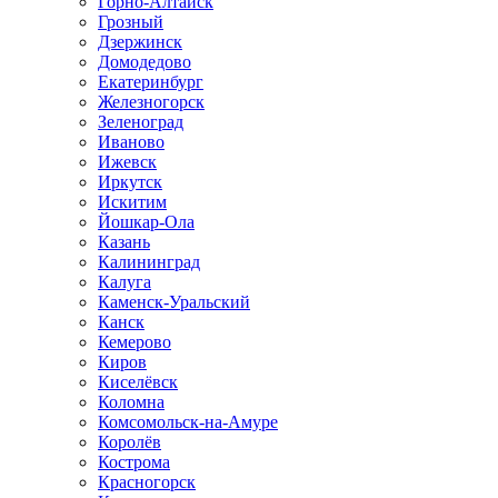
Горно-Алтайск
Грозный
Дзержинск
Домодедово
Екатеринбург
Железногорск
Зеленоград
Иваново
Ижевск
Иркутск
Искитим
Йошкар-Ола
Казань
Калининград
Калуга
Каменск-Уральский
Канск
Кемерово
Киров
Киселёвск
Коломна
Комсомольск-на-Амуре
Королёв
Кострома
Красногорск