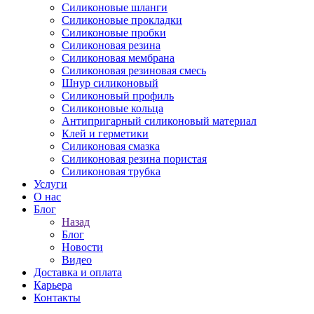
Силиконовые шланги
Силиконовые прокладки
Силиконовые пробки
Силиконовая резина
Силиконовая мембрана
Силиконовая резиновая смесь
Шнур силиконовый
Силиконовый профиль
Силиконовые кольца
Антипригарный силиконовый материал
Клей и герметики
Силиконовая смазка
Силиконовая резина пористая
Силиконовая трубка
Услуги
О нас
Блог
Назад
Блог
Новости
Видео
Доставка и оплата
Карьера
Контакты