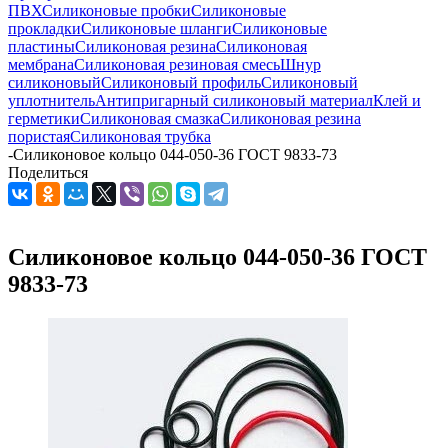
ПВХ
Силиконовые пробки
Силиконовые
прокладки
Силиконовые шланги
Силиконовые
пластины
Силиконовая резина
Силиконовая
мембрана
Силиконовая резиновая смесь
Шнур
силиконовый
Силиконовый профиль
Силиконовый
уплотнитель
Антипригарный силиконовый материал
Клей и
герметики
Силиконовая смазка
Силиконовая резина
пористая
Силиконовая трубка
-
Силиконовое кольцо 044-050-36 ГОСТ 9833-73
Поделиться
Силиконовое кольцо 044-050-36 ГОСТ
9833-73