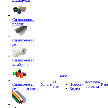
Силиконовые
пробки
Силиконовая
резина
Силиконовая
мембрана
Блог
О
Доставка
Силиконовая
Услуги
Новости
Кар
нас
и оплата
резиновая смесь
Видео