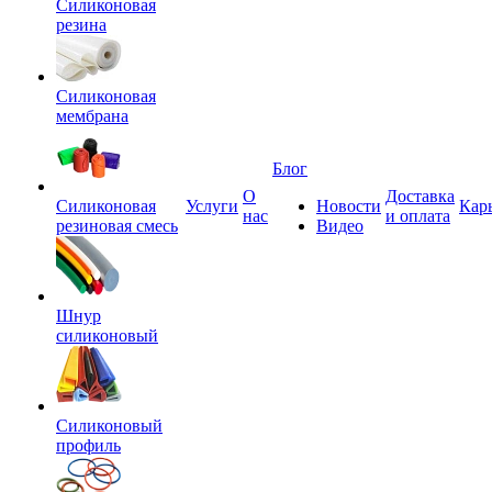
Силиконовая
резина
Силиконовая
мембрана
Блог
О
Доставка
Силиконовая
Услуги
Новости
Кар
нас
и оплата
резиновая смесь
Видео
Шнур
силиконовый
Силиконовый
профиль