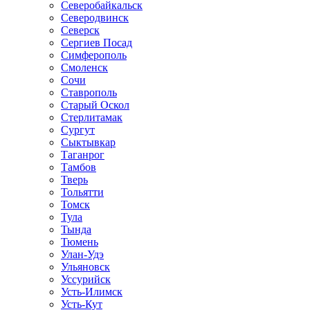
Северобайкальск
Северодвинск
Северск
Сергиев Посад
Симферополь
Смоленск
Сочи
Ставрополь
Старый Оскол
Стерлитамак
Сургут
Сыктывкар
Таганрог
Тамбов
Тверь
Тольятти
Томск
Тула
Тында
Тюмень
Улан-Удэ
Ульяновск
Уссурийск
Усть-Илимск
Усть-Кут