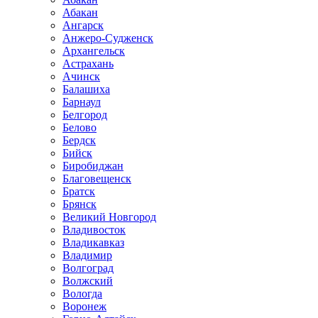
Абакан
Ангарск
Анжеро-Судженск
Архангельск
Астрахань
Ачинск
Балашиха
Барнаул
Белгород
Белово
Бердск
Бийск
Биробиджан
Благовещенск
Братск
Брянск
Великий Новгород
Владивосток
Владикавказ
Владимир
Волгоград
Волжский
Вологда
Воронеж