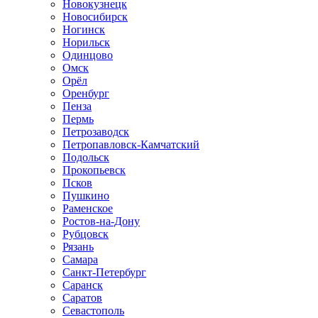
Новокузнецк
Новосибирск
Ногинск
Норильск
Одинцово
Омск
Орёл
Оренбург
Пенза
Пермь
Петрозаводск
Петропавловск-Камчатский
Подольск
Прокопьевск
Псков
Пушкино
Раменское
Ростов-на-Дону
Рубцовск
Рязань
Самара
Санкт-Петербург
Саранск
Саратов
Севастополь