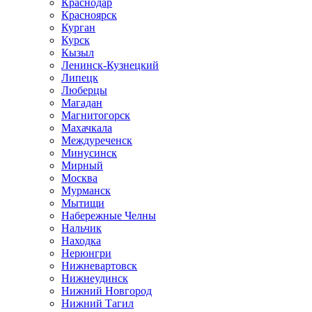
Краснодар
Красноярск
Курган
Курск
Кызыл
Ленинск-Кузнецкий
Липецк
Люберцы
Магадан
Магнитогорск
Махачкала
Междуреченск
Минусинск
Мирный
Москва
Мурманск
Мытищи
Набережные Челны
Нальчик
Находка
Нерюнгри
Нижневартовск
Нижнеудинск
Нижний Новгород
Нижний Тагил