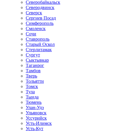
Северобайкальск
Северодвинск
Северск
Сергиев Посад
Симферополь
Смоленск
Сочи
Ставрополь
Старый Оскол
Стерлитамак
Сургут
Сыктывкар
Таганрог
Тамбов
Тверь
Тольятти
Томск
Тула
Тында
Тюмень
Улан-Удэ
Ульяновск
Уссурийск
Усть-Илимск
Усть-Кут