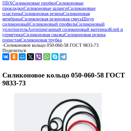
ПВХ
Силиконовые пробки
Силиконовые
прокладки
Силиконовые шланги
Силиконовые
пластины
Силиконовая резина
Силиконовая
мембрана
Силиконовая резиновая смесь
Шнур
силиконовый
Силиконовый профиль
Силиконовый
уплотнитель
Антипригарный силиконовый материал
Клей и
герметики
Силиконовая смазка
Силиконовая резина
пористая
Силиконовая трубка
-
Силиконовое кольцо 050-060-58 ГОСТ 9833-73
Поделиться
Силиконовое кольцо 050-060-58 ГОСТ
9833-73