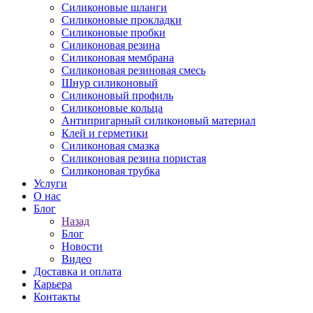
Силиконовые шланги
Силиконовые прокладки
Силиконовые пробки
Силиконовая резина
Силиконовая мембрана
Силиконовая резиновая смесь
Шнур силиконовый
Силиконовый профиль
Силиконовые кольца
Антипригарный силиконовый материал
Клей и герметики
Силиконовая смазка
Силиконовая резина пористая
Силиконовая трубка
Услуги
О нас
Блог
Назад
Блог
Новости
Видео
Доставка и оплата
Карьера
Контакты