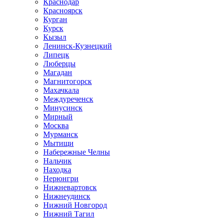
Краснодар
Красноярск
Курган
Курск
Кызыл
Ленинск-Кузнецкий
Липецк
Люберцы
Магадан
Магнитогорск
Махачкала
Междуреченск
Минусинск
Мирный
Москва
Мурманск
Мытищи
Набережные Челны
Нальчик
Находка
Нерюнгри
Нижневартовск
Нижнеудинск
Нижний Новгород
Нижний Тагил