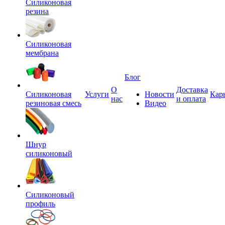
Силиконовая
резина
Силиконовая
мембрана
Блог
О
Доставка
Силиконовая
Услуги
Новости
Кар
нас
и оплата
резиновая смесь
Видео
Шнур
силиконовый
Силиконовый
профиль