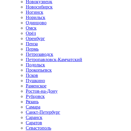
Новокузнецк
Новосибирск
Ногинск
Норильск
Одинцово
Омск
Орёл
Оренбург
Пенза
Пермь
Петрозаводск
Петропавловск-Камчатский
Подольск
Прокопьевск
Псков
Пушкино
Раменское
Ростов-на-Дону
Рубцовск
Рязань
Самара
Санкт-Петербург
Саранск
Саратов
Севастополь