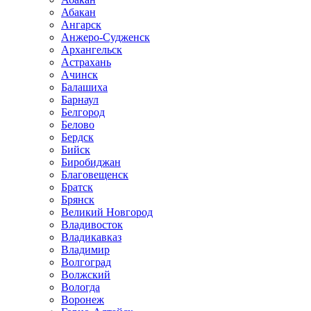
Абакан
Ангарск
Анжеро-Судженск
Архангельск
Астрахань
Ачинск
Балашиха
Барнаул
Белгород
Белово
Бердск
Бийск
Биробиджан
Благовещенск
Братск
Брянск
Великий Новгород
Владивосток
Владикавказ
Владимир
Волгоград
Волжский
Вологда
Воронеж