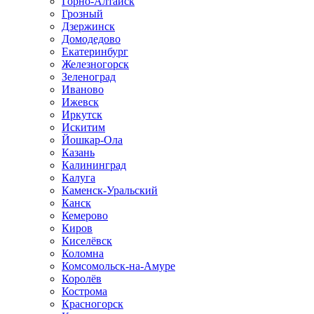
Горно-Алтайск
Грозный
Дзержинск
Домодедово
Екатеринбург
Железногорск
Зеленоград
Иваново
Ижевск
Иркутск
Искитим
Йошкар-Ола
Казань
Калининград
Калуга
Каменск-Уральский
Канск
Кемерово
Киров
Киселёвск
Коломна
Комсомольск-на-Амуре
Королёв
Кострома
Красногорск