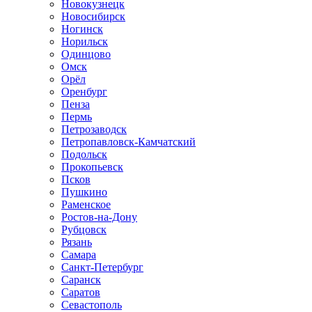
Новокузнецк
Новосибирск
Ногинск
Норильск
Одинцово
Омск
Орёл
Оренбург
Пенза
Пермь
Петрозаводск
Петропавловск-Камчатский
Подольск
Прокопьевск
Псков
Пушкино
Раменское
Ростов-на-Дону
Рубцовск
Рязань
Самара
Санкт-Петербург
Саранск
Саратов
Севастополь