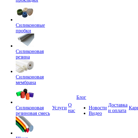
Силиконовые
пробки
Силиконовая
резина
Силиконовая
мембрана
Блог
О
Доставка
Силиконовая
Услуги
Новости
Кар
нас
и оплата
резиновая смесь
Видео