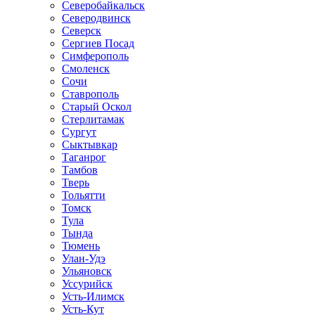
Северобайкальск
Северодвинск
Северск
Сергиев Посад
Симферополь
Смоленск
Сочи
Ставрополь
Старый Оскол
Стерлитамак
Сургут
Сыктывкар
Таганрог
Тамбов
Тверь
Тольятти
Томск
Тула
Тында
Тюмень
Улан-Удэ
Ульяновск
Уссурийск
Усть-Илимск
Усть-Кут