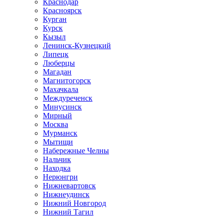
Краснодар
Красноярск
Курган
Курск
Кызыл
Ленинск-Кузнецкий
Липецк
Люберцы
Магадан
Магнитогорск
Махачкала
Междуреченск
Минусинск
Мирный
Москва
Мурманск
Мытищи
Набережные Челны
Нальчик
Находка
Нерюнгри
Нижневартовск
Нижнеудинск
Нижний Новгород
Нижний Тагил