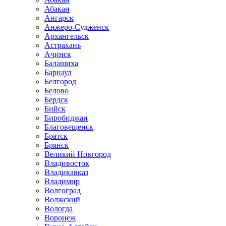
Абакан
Ангарск
Анжеро-Судженск
Архангельск
Астрахань
Ачинск
Балашиха
Барнаул
Белгород
Белово
Бердск
Бийск
Биробиджан
Благовещенск
Братск
Брянск
Великий Новгород
Владивосток
Владикавказ
Владимир
Волгоград
Волжский
Вологда
Воронеж