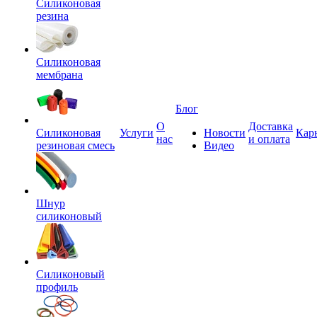
Силиконовая
резина
Силиконовая
мембрана
Блог
О
Доставка
Силиконовая
Услуги
Новости
Кар
нас
и оплата
резиновая смесь
Видео
Шнур
силиконовый
Силиконовый
профиль