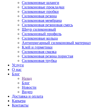
Силиконовые шланги
Силиконовые прокладки
Силиконовые пробки
Силиконовая резина
Силиконовая мембрана
Силиконовая резиновая смесь
Шнур силиконовый
Силиконовый профиль
Силиконовые кольца
Антипригарный силиконовый материал
Клей и герметики
Силиконовая смазка
Силиконовая резина пористая
Силиконовая трубка
Услуги
О нас
Блог
Назад
Блог
Новости
Видео
Доставка и оплата
Карьера
Контакты