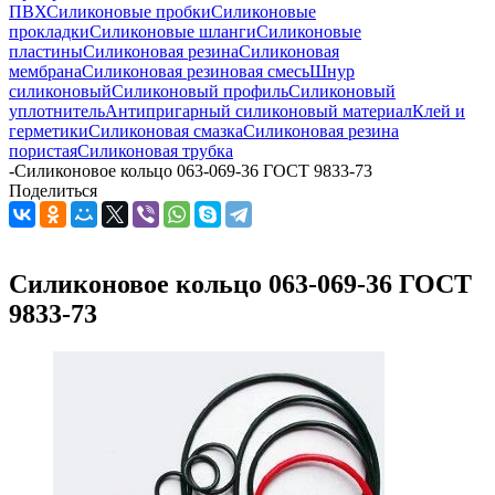
ПВХ
Силиконовые пробки
Силиконовые
прокладки
Силиконовые шланги
Силиконовые
пластины
Силиконовая резина
Силиконовая
мембрана
Силиконовая резиновая смесь
Шнур
силиконовый
Силиконовый профиль
Силиконовый
уплотнитель
Антипригарный силиконовый материал
Клей и
герметики
Силиконовая смазка
Силиконовая резина
пористая
Силиконовая трубка
-
Силиконовое кольцо 063-069-36 ГОСТ 9833-73
Поделиться
Силиконовое кольцо 063-069-36 ГОСТ
9833-73