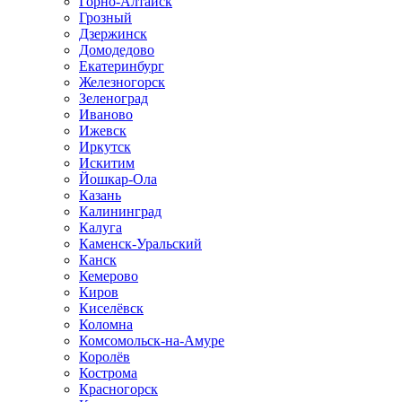
Горно-Алтайск
Грозный
Дзержинск
Домодедово
Екатеринбург
Железногорск
Зеленоград
Иваново
Ижевск
Иркутск
Искитим
Йошкар-Ола
Казань
Калининград
Калуга
Каменск-Уральский
Канск
Кемерово
Киров
Киселёвск
Коломна
Комсомольск-на-Амуре
Королёв
Кострома
Красногорск