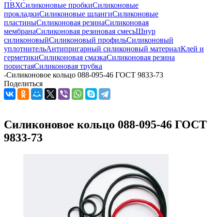
ПВХ
Силиконовые пробки
Силиконовые
прокладки
Силиконовые шланги
Силиконовые
пластины
Силиконовая резина
Силиконовая
мембрана
Силиконовая резиновая смесь
Шнур
силиконовый
Силиконовый профиль
Силиконовый
уплотнитель
Антипригарный силиконовый материал
Клей и
герметики
Силиконовая смазка
Силиконовая резина
пористая
Силиконовая трубка
-
Силиконовое кольцо 088-095-46 ГОСТ 9833-73
Поделиться
Силиконовое кольцо 088-095-46 ГОСТ
9833-73