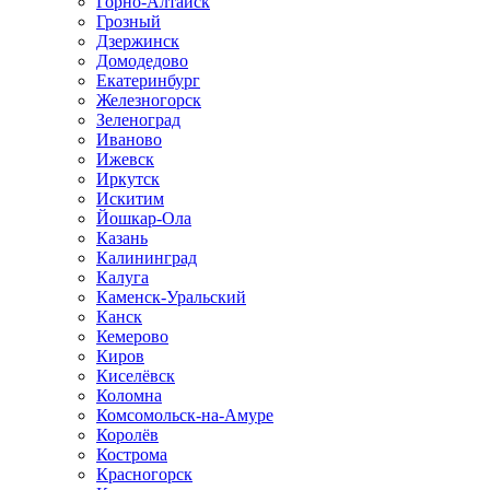
Горно-Алтайск
Грозный
Дзержинск
Домодедово
Екатеринбург
Железногорск
Зеленоград
Иваново
Ижевск
Иркутск
Искитим
Йошкар-Ола
Казань
Калининград
Калуга
Каменск-Уральский
Канск
Кемерово
Киров
Киселёвск
Коломна
Комсомольск-на-Амуре
Королёв
Кострома
Красногорск