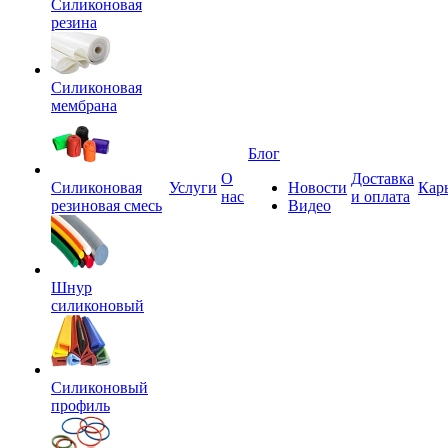
Силиконовая
резина
Силиконовая
мембрана
Блог
О
Доставка
Силиконовая
Услуги
Новости
Кар
нас
и оплата
резиновая смесь
Видео
Шнур
силиконовый
Силиконовый
профиль