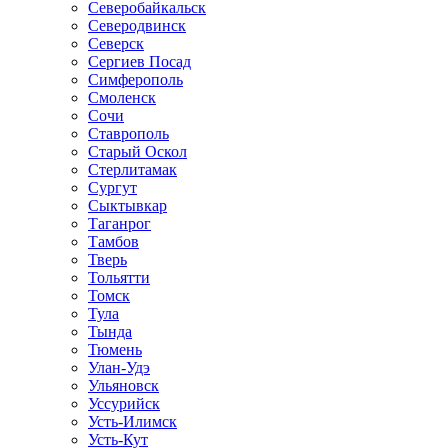
Северобайкальск
Северодвинск
Северск
Сергиев Посад
Симферополь
Смоленск
Сочи
Ставрополь
Старый Оскол
Стерлитамак
Сургут
Сыктывкар
Таганрог
Тамбов
Тверь
Тольятти
Томск
Тула
Тында
Тюмень
Улан-Удэ
Ульяновск
Уссурийск
Усть-Илимск
Усть-Кут