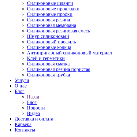
Силиконовые шланги
Силиконовые прокладки
Силиконовые пробки
Силиконовая резина
Силиконовая мембрана
Силиконовая резиновая смесь
Шнур силиконовый
Силиконовый профиль
Силиконовые кольца
Антипригарный силиконовый материал
Клей и герметики
Силиконовая смазка
Силиконовая резина пористая
Силиконовая трубка
Услуги
О нас
Блог
Назад
Блог
Новости
Видео
Доставка и оплата
Карьера
Контакты