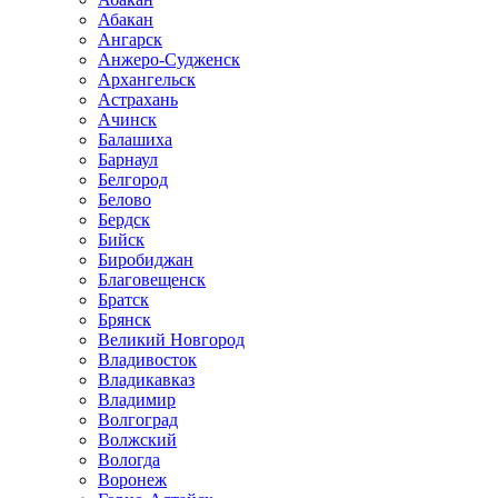
Абакан
Ангарск
Анжеро-Судженск
Архангельск
Астрахань
Ачинск
Балашиха
Барнаул
Белгород
Белово
Бердск
Бийск
Биробиджан
Благовещенск
Братск
Брянск
Великий Новгород
Владивосток
Владикавказ
Владимир
Волгоград
Волжский
Вологда
Воронеж