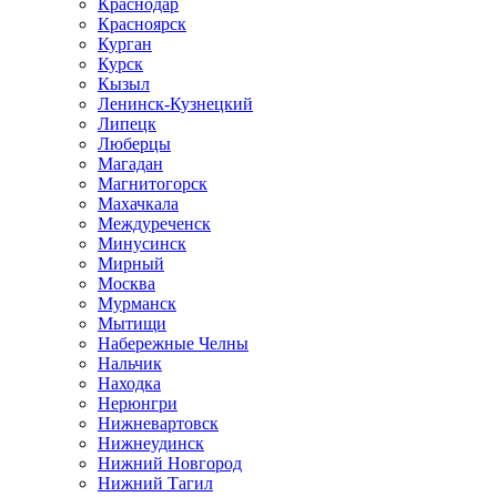
Краснодар
Красноярск
Курган
Курск
Кызыл
Ленинск-Кузнецкий
Липецк
Люберцы
Магадан
Магнитогорск
Махачкала
Междуреченск
Минусинск
Мирный
Москва
Мурманск
Мытищи
Набережные Челны
Нальчик
Находка
Нерюнгри
Нижневартовск
Нижнеудинск
Нижний Новгород
Нижний Тагил