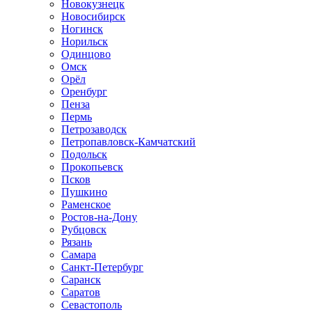
Новокузнецк
Новосибирск
Ногинск
Норильск
Одинцово
Омск
Орёл
Оренбург
Пенза
Пермь
Петрозаводск
Петропавловск-Камчатский
Подольск
Прокопьевск
Псков
Пушкино
Раменское
Ростов-на-Дону
Рубцовск
Рязань
Самара
Санкт-Петербург
Саранск
Саратов
Севастополь