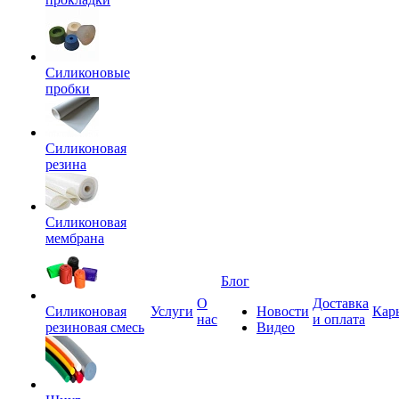
Силиконовые
пробки
Силиконовая
резина
Силиконовая
мембрана
Блог
О
Доставка
Силиконовая
Услуги
Новости
Кар
нас
и оплата
резиновая смесь
Видео