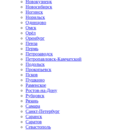
Новокузнецк
Новосибирск
Ногинск
Норильск
Одинцово
Омск
Орёл
Оренбург
Пенза
Пермь
Петрозаводск
Петропавловск-Камчатский
Подольск
Прокопьевск
Псков
Пушкино
Раменское
Ростов-на-Дону
Рубцовск
Рязань
Самара
Санкт-Петербург
Саранск
Саратов
Севастополь