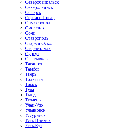
Северобайкальск
Северодвинск
Северск
Сергиев Посад
Симферополь
Смоленск
Сочи
Ставрополь
Старый Оскол
Стерлитамак
Сургут
Сыктывкар
Таганрог
Тамбов
Тверь
Тольятти
Томск
Тула
Тында
Тюмень
Улан-Удэ
Ульяновск
Уссурийск
Усть-Илимск
Усть-Кут