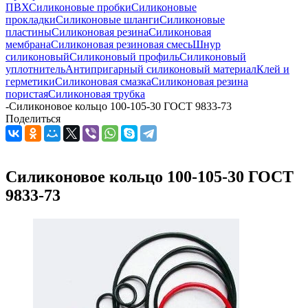
ПВХ
Силиконовые пробки
Силиконовые
прокладки
Силиконовые шланги
Силиконовые
пластины
Силиконовая резина
Силиконовая
мембрана
Силиконовая резиновая смесь
Шнур
силиконовый
Силиконовый профиль
Силиконовый
уплотнитель
Антипригарный силиконовый материал
Клей и
герметики
Силиконовая смазка
Силиконовая резина
пористая
Силиконовая трубка
-
Силиконовое кольцо 100-105-30 ГОСТ 9833-73
Поделиться
Силиконовое кольцо 100-105-30 ГОСТ
9833-73