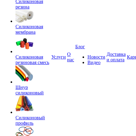
Силиконовая
резина
Силиконовая
мембрана
Блог
О
Доставка
Силиконовая
Услуги
Новости
Кар
нас
и оплата
резиновая смесь
Видео
Шнур
силиконовый
Силиконовый
профиль