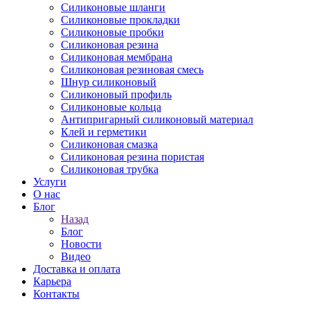
Силиконовые шланги
Силиконовые прокладки
Силиконовые пробки
Силиконовая резина
Силиконовая мембрана
Силиконовая резиновая смесь
Шнур силиконовый
Силиконовый профиль
Силиконовые кольца
Антипригарный силиконовый материал
Клей и герметики
Силиконовая смазка
Силиконовая резина пористая
Силиконовая трубка
Услуги
О нас
Блог
Назад
Блог
Новости
Видео
Доставка и оплата
Карьера
Контакты