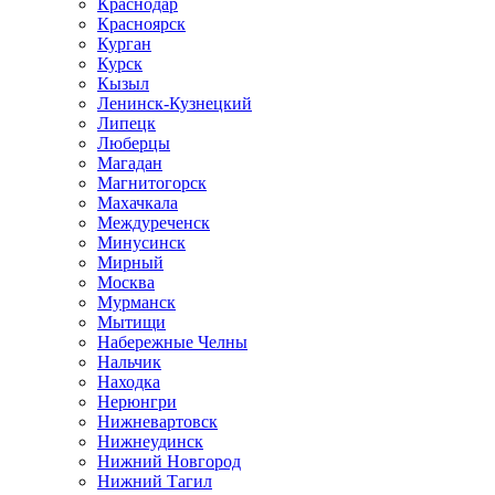
Краснодар
Красноярск
Курган
Курск
Кызыл
Ленинск-Кузнецкий
Липецк
Люберцы
Магадан
Магнитогорск
Махачкала
Междуреченск
Минусинск
Мирный
Москва
Мурманск
Мытищи
Набережные Челны
Нальчик
Находка
Нерюнгри
Нижневартовск
Нижнеудинск
Нижний Новгород
Нижний Тагил