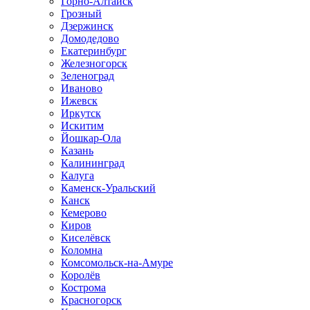
Горно-Алтайск
Грозный
Дзержинск
Домодедово
Екатеринбург
Железногорск
Зеленоград
Иваново
Ижевск
Иркутск
Искитим
Йошкар-Ола
Казань
Калининград
Калуга
Каменск-Уральский
Канск
Кемерово
Киров
Киселёвск
Коломна
Комсомольск-на-Амуре
Королёв
Кострома
Красногорск