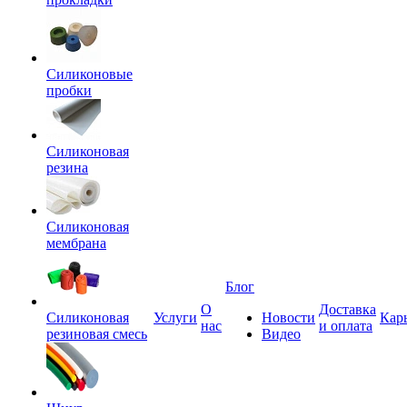
Силиконовые
пробки
Силиконовая
резина
Силиконовая
мембрана
Блог
О
Доставка
Силиконовая
Услуги
Новости
Кар
нас
и оплата
резиновая смесь
Видео