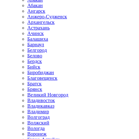
Абакан
Ангарск
Анжеро-Судженск
Архангельск
Астрахань
Ачинск
Балашиха
Барнаул
Белгород
Белово
Бердск
Бийск
Биробиджан
Благовещенск
Братск
Брянск
Великий Новгород
Владивосток
Владикавказ
Владимир
Волгоград
Волжский
Вологда
Воронеж