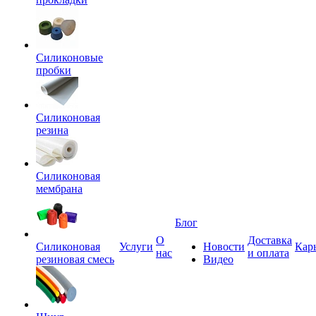
Силиконовые
пробки
Силиконовая
резина
Силиконовая
мембрана
Блог
О
Доставка
Силиконовая
Услуги
Новости
Кар
нас
и оплата
резиновая смесь
Видео