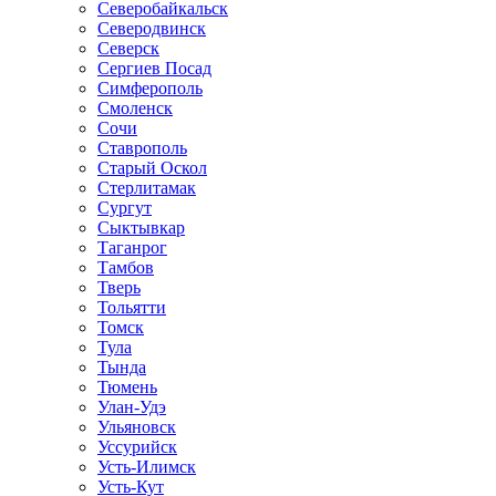
Северобайкальск
Северодвинск
Северск
Сергиев Посад
Симферополь
Смоленск
Сочи
Ставрополь
Старый Оскол
Стерлитамак
Сургут
Сыктывкар
Таганрог
Тамбов
Тверь
Тольятти
Томск
Тула
Тында
Тюмень
Улан-Удэ
Ульяновск
Уссурийск
Усть-Илимск
Усть-Кут