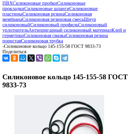
ПВХ
Силиконовые пробки
Силиконовые
прокладки
Силиконовые шланги
Силиконовые
пластины
Силиконовая резина
Силиконовая
мембрана
Силиконовая резиновая смесь
Шнур
силиконовый
Силиконовый профиль
Силиконовый
уплотнитель
Антипригарный силиконовый материал
Клей и
герметики
Силиконовая смазка
Силиконовая резина
пористая
Силиконовая трубка
-
Силиконовое кольцо 145-155-58 ГОСТ 9833-73
Поделиться
Силиконовое кольцо 145-155-58 ГОСТ
9833-73