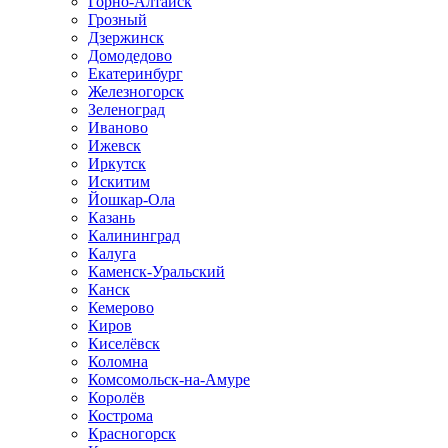
Горно-Алтайск
Грозный
Дзержинск
Домодедово
Екатеринбург
Железногорск
Зеленоград
Иваново
Ижевск
Иркутск
Искитим
Йошкар-Ола
Казань
Калининград
Калуга
Каменск-Уральский
Канск
Кемерово
Киров
Киселёвск
Коломна
Комсомольск-на-Амуре
Королёв
Кострома
Красногорск