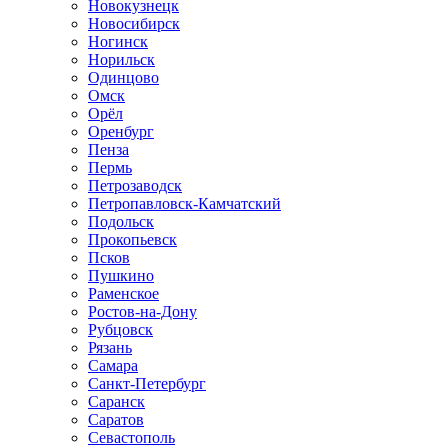
Новокузнецк
Новосибирск
Ногинск
Норильск
Одинцово
Омск
Орёл
Оренбург
Пенза
Пермь
Петрозаводск
Петропавловск-Камчатский
Подольск
Прокопьевск
Псков
Пушкино
Раменское
Ростов-на-Дону
Рубцовск
Рязань
Самара
Санкт-Петербург
Саранск
Саратов
Севастополь