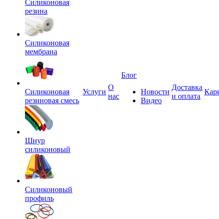
Силиконовая
резина
Силиконовая
мембрана
Блог
О
Доставка
Силиконовая
Услуги
Новости
Кар
нас
и оплата
резиновая смесь
Видео
Шнур
силиконовый
Силиконовый
профиль