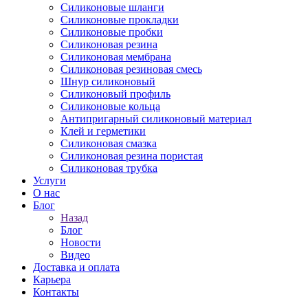
Силиконовые шланги
Силиконовые прокладки
Силиконовые пробки
Силиконовая резина
Силиконовая мембрана
Силиконовая резиновая смесь
Шнур силиконовый
Силиконовый профиль
Силиконовые кольца
Антипригарный силиконовый материал
Клей и герметики
Силиконовая смазка
Силиконовая резина пористая
Силиконовая трубка
Услуги
О нас
Блог
Назад
Блог
Новости
Видео
Доставка и оплата
Карьера
Контакты