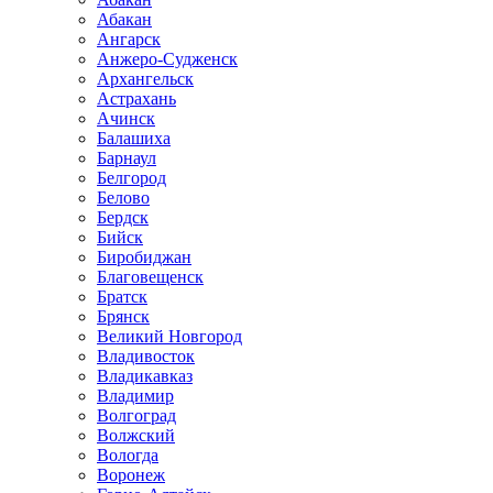
Абакан
Ангарск
Анжеро-Судженск
Архангельск
Астрахань
Ачинск
Балашиха
Барнаул
Белгород
Белово
Бердск
Бийск
Биробиджан
Благовещенск
Братск
Брянск
Великий Новгород
Владивосток
Владикавказ
Владимир
Волгоград
Волжский
Вологда
Воронеж