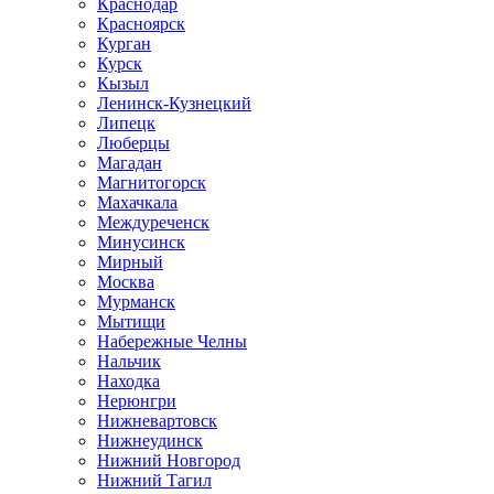
Краснодар
Красноярск
Курган
Курск
Кызыл
Ленинск-Кузнецкий
Липецк
Люберцы
Магадан
Магнитогорск
Махачкала
Междуреченск
Минусинск
Мирный
Москва
Мурманск
Мытищи
Набережные Челны
Нальчик
Находка
Нерюнгри
Нижневартовск
Нижнеудинск
Нижний Новгород
Нижний Тагил