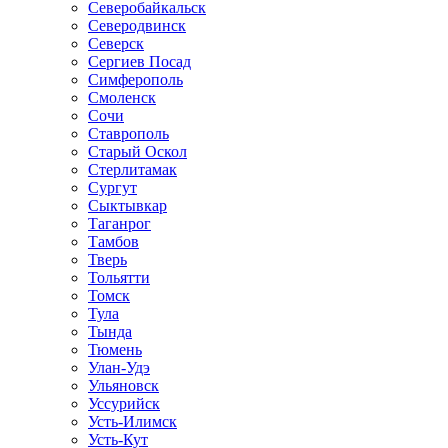
Северобайкальск
Северодвинск
Северск
Сергиев Посад
Симферополь
Смоленск
Сочи
Ставрополь
Старый Оскол
Стерлитамак
Сургут
Сыктывкар
Таганрог
Тамбов
Тверь
Тольятти
Томск
Тула
Тында
Тюмень
Улан-Удэ
Ульяновск
Уссурийск
Усть-Илимск
Усть-Кут