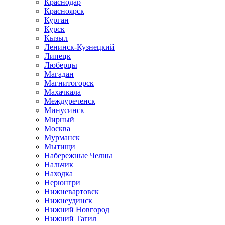
Краснодар
Красноярск
Курган
Курск
Кызыл
Ленинск-Кузнецкий
Липецк
Люберцы
Магадан
Магнитогорск
Махачкала
Междуреченск
Минусинск
Мирный
Москва
Мурманск
Мытищи
Набережные Челны
Нальчик
Находка
Нерюнгри
Нижневартовск
Нижнеудинск
Нижний Новгород
Нижний Тагил