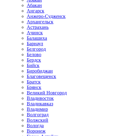
Абакан
Ангарск
Анжеро-Судженск
Архангельск
Астрахань
Ачинск
Балашиха
Барнаул
Белгород
Белово
Бердск
Бийск
Биробиджан
Благовещенск
Братск
Брянск
Великий Новгород
Владивосток
Владикавказ
Владимир
Волгоград
Волжский
Вологда
Воронеж