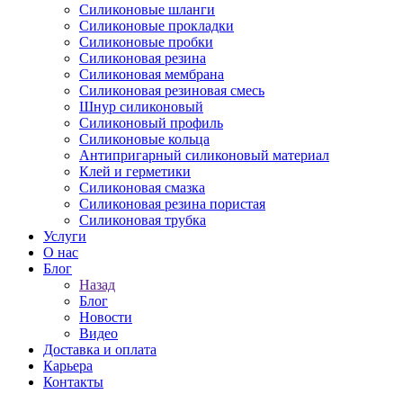
Силиконовые шланги
Силиконовые прокладки
Силиконовые пробки
Силиконовая резина
Силиконовая мембрана
Силиконовая резиновая смесь
Шнур силиконовый
Силиконовый профиль
Силиконовые кольца
Антипригарный силиконовый материал
Клей и герметики
Силиконовая смазка
Силиконовая резина пористая
Силиконовая трубка
Услуги
О нас
Блог
Назад
Блог
Новости
Видео
Доставка и оплата
Карьера
Контакты