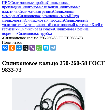
ПВХ
Силиконовые пробки
Силиконовые
прокладки
Силиконовые шланги
Силиконовые
пластины
Силиконовая резина
Силиконовая
мембрана
Силиконовая резиновая смесь
Шнур
силиконовый
Силиконовый профиль
Силиконовый
уплотнитель
Антипригарный силиконовый материал
Клей и
герметики
Силиконовая смазка
Силиконовая резина
пористая
Силиконовая трубка
-
Силиконовое кольцо 250-260-58 ГОСТ 9833-73
Поделиться
Силиконовое кольцо 250-260-58 ГОСТ
9833-73