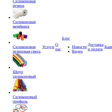
Силиконовая
резина
Силиконовая
мембрана
Блог
О
Доставка
Силиконовая
Услуги
Новости
Кар
нас
и оплата
резиновая смесь
Видео
Шнур
силиконовый
Силиконовый
профиль