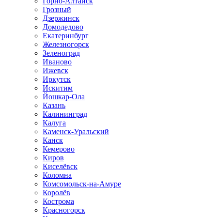
Горно-Алтайск
Грозный
Дзержинск
Домодедово
Екатеринбург
Железногорск
Зеленоград
Иваново
Ижевск
Иркутск
Искитим
Йошкар-Ола
Казань
Калининград
Калуга
Каменск-Уральский
Канск
Кемерово
Киров
Киселёвск
Коломна
Комсомольск-на-Амуре
Королёв
Кострома
Красногорск