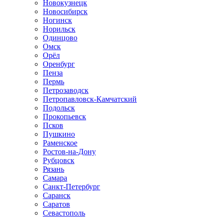
Новокузнецк
Новосибирск
Ногинск
Норильск
Одинцово
Омск
Орёл
Оренбург
Пенза
Пермь
Петрозаводск
Петропавловск-Камчатский
Подольск
Прокопьевск
Псков
Пушкино
Раменское
Ростов-на-Дону
Рубцовск
Рязань
Самара
Санкт-Петербург
Саранск
Саратов
Севастополь