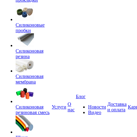
Силиконовые
пробки
Силиконовая
резина
Силиконовая
мембрана
Блог
О
Доставка
Силиконовая
Услуги
Новости
Кар
нас
и оплата
резиновая смесь
Видео