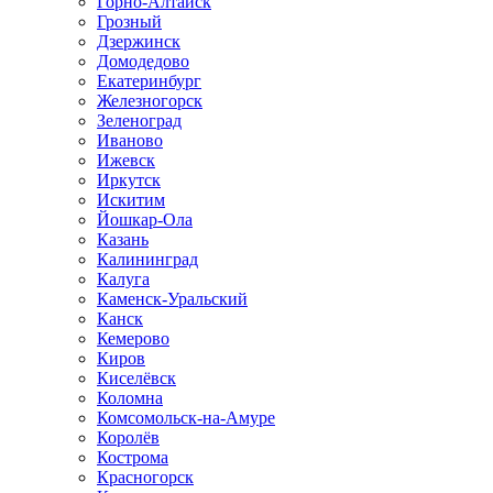
Горно-Алтайск
Грозный
Дзержинск
Домодедово
Екатеринбург
Железногорск
Зеленоград
Иваново
Ижевск
Иркутск
Искитим
Йошкар-Ола
Казань
Калининград
Калуга
Каменск-Уральский
Канск
Кемерово
Киров
Киселёвск
Коломна
Комсомольск-на-Амуре
Королёв
Кострома
Красногорск