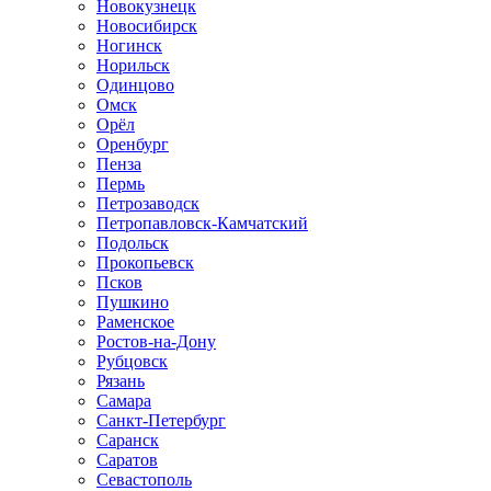
Новокузнецк
Новосибирск
Ногинск
Норильск
Одинцово
Омск
Орёл
Оренбург
Пенза
Пермь
Петрозаводск
Петропавловск-Камчатский
Подольск
Прокопьевск
Псков
Пушкино
Раменское
Ростов-на-Дону
Рубцовск
Рязань
Самара
Санкт-Петербург
Саранск
Саратов
Севастополь