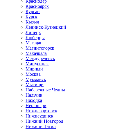
Краснодар
Красноярск
Курган
Курск
Кызыл
Ленинск-Кузнецкий
Липецк
Люберцы
Магадан
Магнитогорск
Махачкала
Междуреченск
Минусинск
Мирный
Москва
Мурманск
Мытищи
Набережные Челны
Нальчик
Находка
Нерюнгри
Нижневартовск
Нижнеудинск
Нижний Новгород
Нижний Тагил