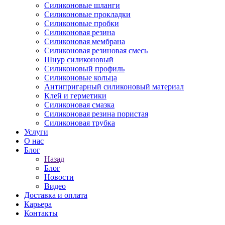
Силиконовые шланги
Силиконовые прокладки
Силиконовые пробки
Силиконовая резина
Силиконовая мембрана
Силиконовая резиновая смесь
Шнур силиконовый
Силиконовый профиль
Силиконовые кольца
Антипригарный силиконовый материал
Клей и герметики
Силиконовая смазка
Силиконовая резина пористая
Силиконовая трубка
Услуги
О нас
Блог
Назад
Блог
Новости
Видео
Доставка и оплата
Карьера
Контакты