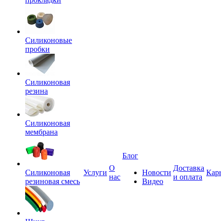
Силиконовые
пробки
Силиконовая
резина
Силиконовая
мембрана
Блог
О
Доставка
Силиконовая
Услуги
Новости
Кар
нас
и оплата
резиновая смесь
Видео