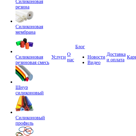
Силиконовая
резина
Силиконовая
мембрана
Блог
О
Доставка
Силиконовая
Услуги
Новости
Кар
нас
и оплата
резиновая смесь
Видео
Шнур
силиконовый
Силиконовый
профиль