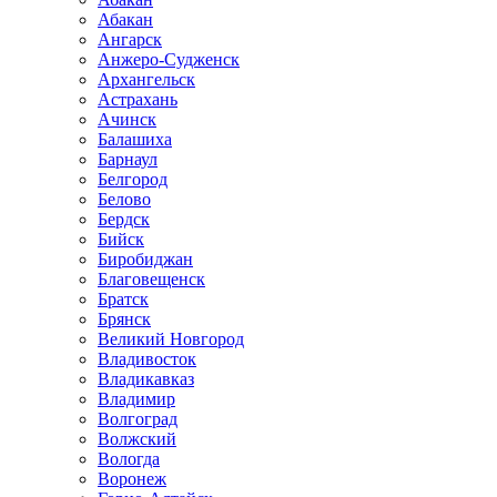
Абакан
Ангарск
Анжеро-Судженск
Архангельск
Астрахань
Ачинск
Балашиха
Барнаул
Белгород
Белово
Бердск
Бийск
Биробиджан
Благовещенск
Братск
Брянск
Великий Новгород
Владивосток
Владикавказ
Владимир
Волгоград
Волжский
Вологда
Воронеж