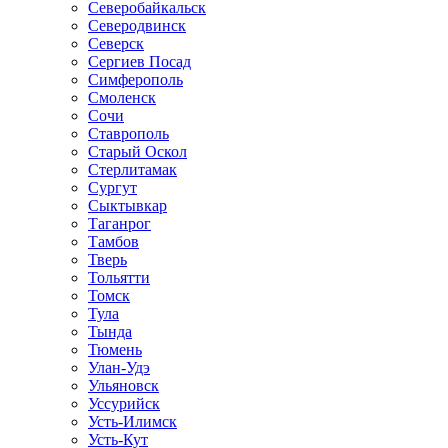
Северобайкальск
Северодвинск
Северск
Сергиев Посад
Симферополь
Смоленск
Сочи
Ставрополь
Старый Оскол
Стерлитамак
Сургут
Сыктывкар
Таганрог
Тамбов
Тверь
Тольятти
Томск
Тула
Тында
Тюмень
Улан-Удэ
Ульяновск
Уссурийск
Усть-Илимск
Усть-Кут